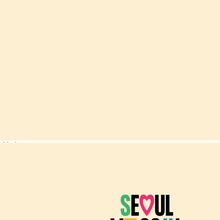
개인정보 처리방침
이용약관
이메일무단수집거부
사이트맵
취업날개(정장대여) 문의는 여기에서!
☞
대여업체 목록으로
☜
전산, 시스템 문의 :
02-2133-9342
서울시 일자리센터 :
1551-1929
구인·구직 문의 및 상담은 고용24로 연락하시기 바랍니다. (국번
없이 1350)
Seoul Metropolitan Government all rights reserved.