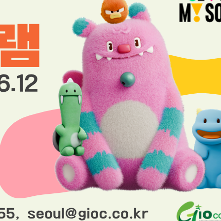
일자리
매력
일자리
서울형
강소기업
취업
날개
청년취업
사관학교
기술
교육원
일자리
카페
채용정보
서울 일자리포털의 다양한 채용정보를 확인해보세요.
전체보기
전체
지역별
기업별
공공일자리
강남구
강동구