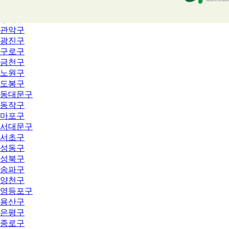
강북구
강서구
관악구
광진구
구로구
금천구
노원구
도봉구
동대문구
동작구
마포구
서대문구
서초구
성동구
성북구
송파구
양천구
영등포구
용산구
은평구
종로구