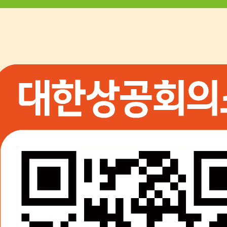
준수) 2) text (배너에 들어가는 텍스트) 명암비 준수사항 1) *이미
지에 포함된 텍스트와 인접한 배경색의 명암비 준수(최소3:1 권
장 4.5:1) = 모르실 경우 배경과 글자색 기준으로 이 프로그램 사
용해서 봐주세요. * 명암비 프로그램 Colour Contrast Analyser
(CCA) (※ 서울시일자리포털 누리집은장애인차별금지법과 웹
접근성 기준을 적용하고 있습니다.) ☞ 아래 일자리포털 담당자
에게 메일 발송해 주시면 됩니다. 일자리포털 담당자 ㅇ 서울일
자리포털(전산실) bjpark1017@interweb.co.kr / 02-2133-9342 ㅇ
(참조) 서울시일자리포털 담당주무관 blue@seoul.go.kr / 02-2133-
5438
2026-04-10
구직등록필증 발급 관련 공지
안녕하세요 서울시 일자리포털 시스템 담당자입니다. 구직등록
필증의 경우 24년 9월부터 기능이 고용24로 통합되어 고용24에
서 발급이 가능합니다. 감사합니다.
2026-01-05
Previous